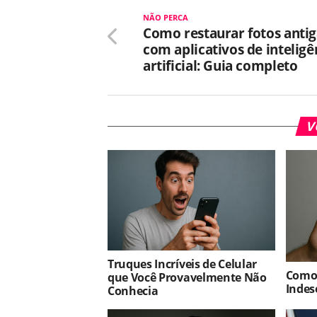
NÃO PERCA
Como restaurar fotos antig
com aplicativos de inteligê
artificial: Guia completo
V
Truques Incríveis de Celular
Como
que Você Provavelmente Não
Indes
Conhecia