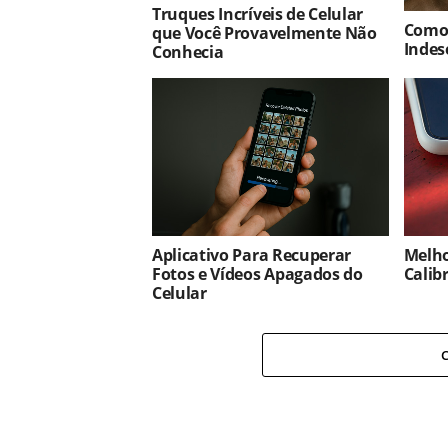
Truques Incríveis de Celular
Como
que Você Provavelmente Não
Indes
Conhecia
Aplicativo Para Recuperar
Melho
Fotos e Vídeos Apagados do
Calib
Celular